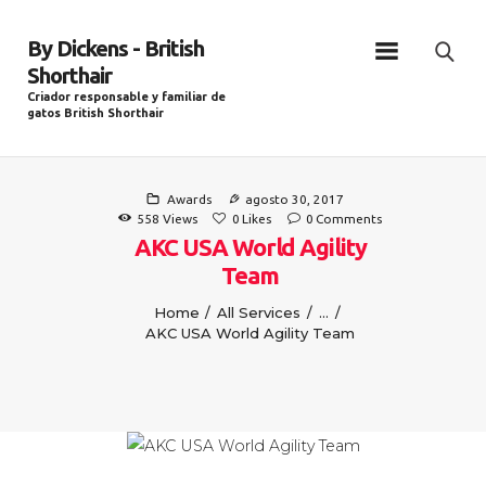
By Dickens - British
Shorthair
Criador responsable y familiar de
gatos British Shorthair
BY DICKENS / INICIO
Awards
agosto 30, 2017
Sobre nosotros
558
Views
0
Likes
0
Comments
AKC USA World Agility
Nuestros gatos
Team
Noticias
Home
All Services
...
Cuidados
AKC USA World Agility Team
Condiciones
Contacto