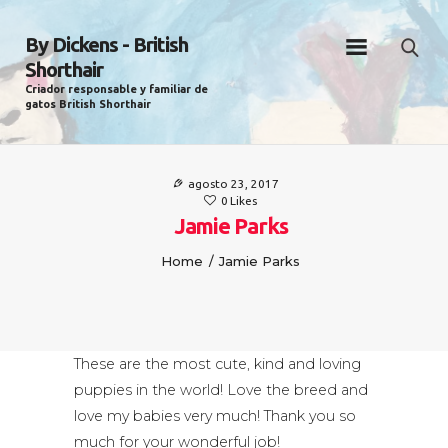
By Dickens - British
Shorthair
Criador responsable y familiar de
gatos British Shorthair
BY DICKENS / INICIO
agosto 23, 2017
Sobre nosotros
0
Likes
Nuestros gatos
Jamie Parks
Noticias
Home
Jamie Parks
Cuidados
Condiciones
Contacto
These are the most cute, kind and loving
puppies in the world! Love the breed and
love my babies very much! Thank you so
much for your wonderful job!